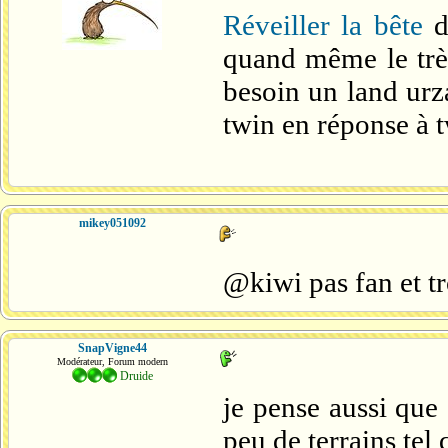
Réveiller la bête
d
quand même le très
besoin un land urza
twin en réponse à t
mikey051092
@kiwi pas fan et tr
SnapVigne44
Modérateur, Forum modern
Druide
je pense aussi que 
peu de terrains tel 