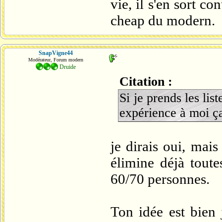
vie, il s'en sort co
cheap du modern.
SnapVigne44
Modérateur, Forum modern
Druide
Citation :
Si je prends les li
expérience à moi ça
je dirais oui, mais
élimine déjà toute
60/70 personnes.
Ton idée est bien