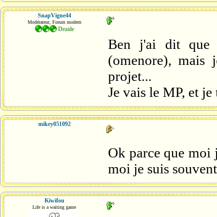
SnapVigne44
Modérateur, Forum modern
Druide
Ben j'ai dit que 
(omenore), mais j
projet...
Je vais le MP, et je 
mikey051092
Ok parce que moi j
moi je suis souvent
Kiwifou
Life is a waiting game