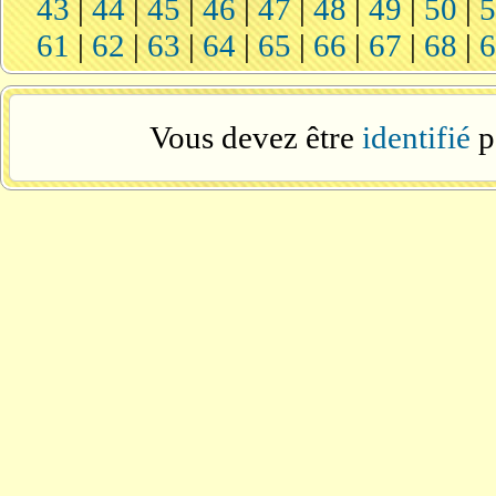
43
|
44
|
45
|
46
|
47
|
48
|
49
|
50
|
61
|
62
|
63
|
64
|
65
|
66
|
67
|
68
|
Vous devez être
identifié
p