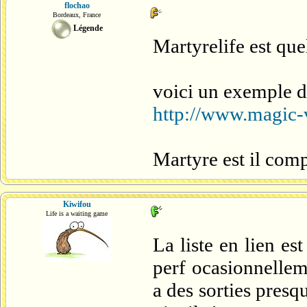
flochao
Bordeaux, France
Légende
Martyrelife est quel
voici un exemple d
http://www.magic-
Martyre est il com
Kiwifou
Life is a waiting game
La liste en lien es
perf ocasionnelleme
a des sorties presq