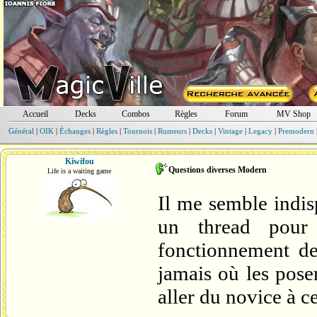
Accueil
Decks
Combos
Règles
Forum
MV Shop
Général
|
OIK
|
Échanges
|
Règles
|
Tournois
|
Rumeurs
|
Decks
|
Vintage
|
Legacy
|
Premodern
Kiwifou
Questions diverses Modern
Life is a waiting game
Il me semble indis
un thread pour
fonctionnement de
jamais où les poser
aller du novice à ce