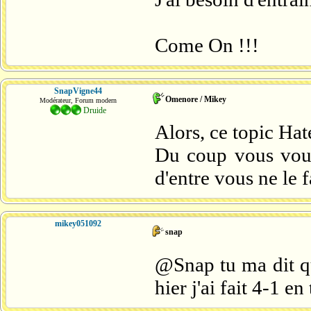
Come On !!!
SnapVigne44
Omenore / Mikey
Modérateur, Forum modern
Druide
Alors, ce topic Hat
Du coup vous vous
d'entre vous ne le f
mikey051092
snap
@Snap tu ma dit qu
hier j'ai fait 4-1 e