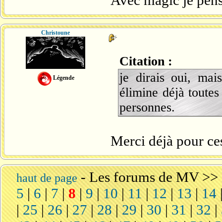
Avec magic je pense 
Christoune
Citation :
je dirais oui, mai
Légende
élimine déjà toutes
personnes.
Merci déjà pour ces
-
Les forums de MV
>>
haut de page
5
|
6
|
7
|
8
|
9
|
10
|
11
|
12
|
13
|
14
|
25
|
26
|
27
|
28
|
29
|
30
|
31
|
32
|