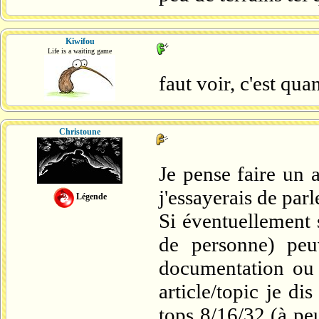
Kiwifou
Life is a waiting game
faut voir, c'est qu
Christoune
Je pense faire un a
j'essayerais de par
Légende
Si éventuellement s
de personne) pe
documentation ou 
article/topic je di
tops 8/16/32 (à pe