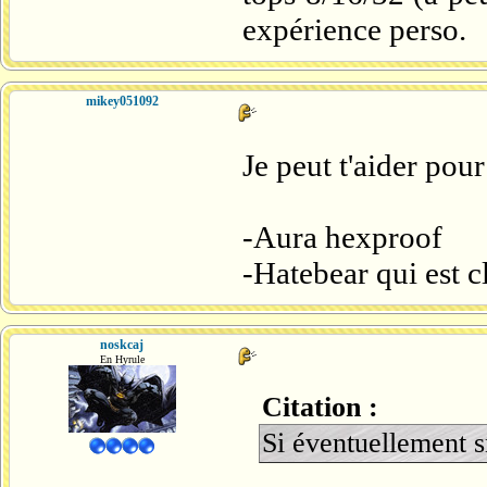
expérience perso.
mikey051092
Je peut t'aider pou
-Aura hexproof
-Hatebear qui est c
noskcaj
En Hyrule
Citation :
Si éventuellement 