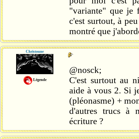
pour moi c'est pa
"variante" que je 
c'est surtout, à peu
montré que j'aborde
Christoune
@nosck;
C'est surtout au 
Légende
aide à vous 2. Si 
(pléonasme) + mon 
d'autres trucs à 
écriture ?