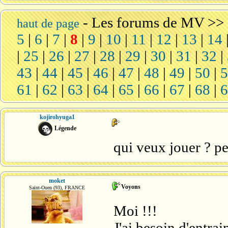
-
Les forums de MV
>>
haut de page
5
|
6
|
7
|
8
|
9
|
10
|
11
|
12
|
13
|
14
|
25
|
26
|
27
|
28
|
29
|
30
|
31
|
32
|
43
|
44
|
45
|
46
|
47
|
48
|
49
|
50
|
61
|
62
|
63
|
64
|
65
|
66
|
67
|
68
|
kojirohyuga1
Légende
qui veux jouer ? p
moket
Voyons
Saint-Ouen (93), FRANCE
Moi !!!
J'ai besoin d'entr