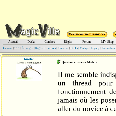
Accueil
Decks
Combos
Règles
Forum
MV Shop
Général
|
OIK
|
Échanges
|
Règles
|
Tournois
|
Rumeurs
|
Decks
|
Vintage
|
Legacy
|
Premodern
Kiwifou
Questions diverses Modern
Life is a waiting game
Il me semble indis
un thread pour
fonctionnement de
jamais où les poser
aller du novice à ce