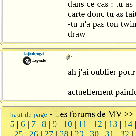
dans ce cas : tu as
carte donc tu as fa
-tu n'a pas ton tw
draw
kojirohyuga1
Légende
ah j'ai oublier pour
actuellement painfu
-
Les forums de MV
>>
haut de page
5
|
6
|
7
|
8
|
9
|
10
|
11
|
12
|
13
|
14
|
25
|
26
|
27
|
28
|
29
|
30
|
31
|
32
|