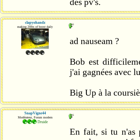
des pv's.
clapyohandz
making 20lbs of boost daily
ad nauseam ?
Bob est difficile
j'ai gagnées avec lu
Big Up à la coursiè
SnapVigne44
Modérateur, Forum modern
Druide
En fait, si tu n'a