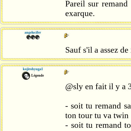
Pareil sur remand 
exarque.
angelucifer
Sauf s'il a assez d
kojirohyuga1
Légende
@sly en fait il y a 
- soit tu remand s
ton tour tu va twin
- soit tu remand t