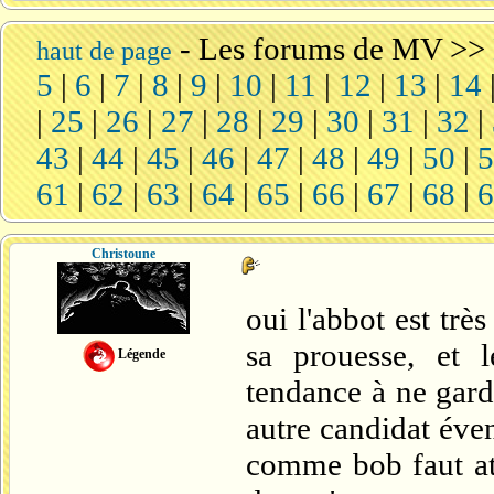
-
Les forums de MV
>>
haut de page
5
|
6
|
7
|
8
|
9
|
10
|
11
|
12
|
13
|
14
|
25
|
26
|
27
|
28
|
29
|
30
|
31
|
32
|
43
|
44
|
45
|
46
|
47
|
48
|
49
|
50
|
61
|
62
|
63
|
64
|
65
|
66
|
67
|
68
|
Christoune
oui l'abbot est tr
sa prouesse, et 
Légende
tendance à ne gard
autre candidat éven
comme bob faut att