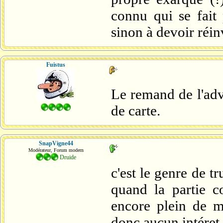
connu qui se fait 
sinon à devoir réin
Fuistus
Le remand de l'adve
de carte.
SnapVigne44
Modérateur, Forum modern
Druide
c'est le genre de t
quand la partie c
encore plein de ma
donc aucun intéret