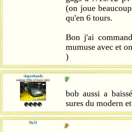
(on joue beaucoup 
qu'en 6 tours.
Bon j'ai commandé 
mumuse avec et on v
)
clapyohandz
making 20lbs of boost daily
bob aussi a baiss
sures du modern et 
Sly21