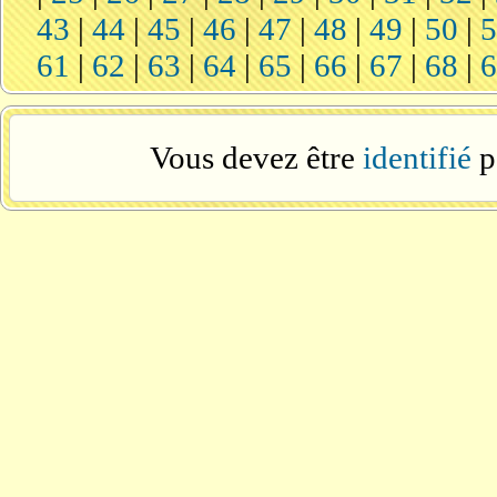
43
|
44
|
45
|
46
|
47
|
48
|
49
|
50
|
61
|
62
|
63
|
64
|
65
|
66
|
67
|
68
|
Vous devez être
identifié
p