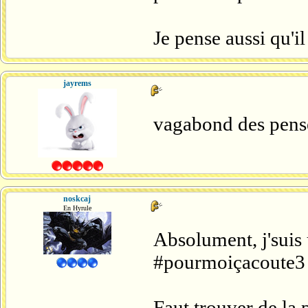
Je pense aussi qu'i
jayrems
vagabond des pens
noskcaj
En Hyrule
Absolument, j'suis 
#pourmoiçacoute3
Faut trouver de la p