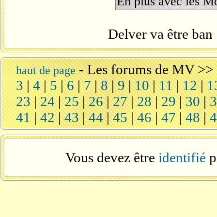
En plus avec les M
Delver va être ban 
-
Les forums de MV
>>
haut de page
3
|
4
|
5
|
6
|
7
|
8
|
9
|
10
|
11
|
12
|
1
23
|
24
|
25
|
26
|
27
|
28
|
29
|
30
|
41
|
42
|
43
|
44
|
45
|
46
|
47
|
48
|
Vous devez être
identifié
p