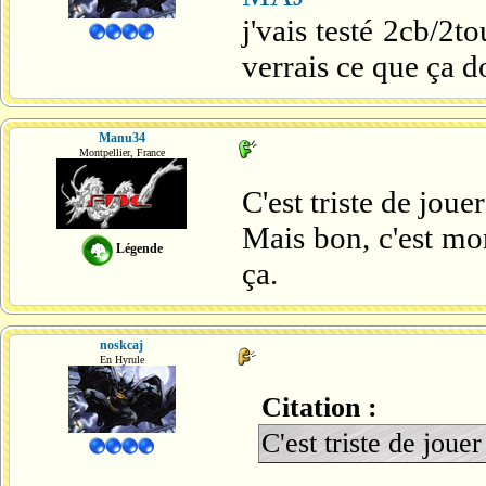
j'vais testé 2cb/2t
verrais ce que ça d
Manu34
Montpellier, France
C'est triste de jou
Mais bon, c'est mo
Légende
ça.
noskcaj
En Hyrule
Citation :
C'est triste de jou