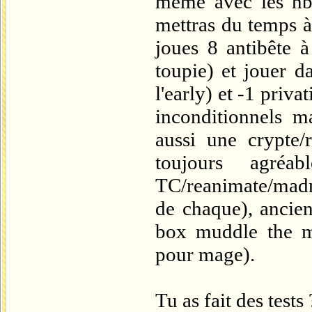
même avec les nbx
mettras du temps à
joues 8 antibête 
toupie) et jouer d
l'early) et -1 priva
inconditionnels 
aussi une crypte/r
toujours agr
TC/reanimate/madne
de chaque), ancie
box muddle the mi
pour mage).
Tu as fait des tests 