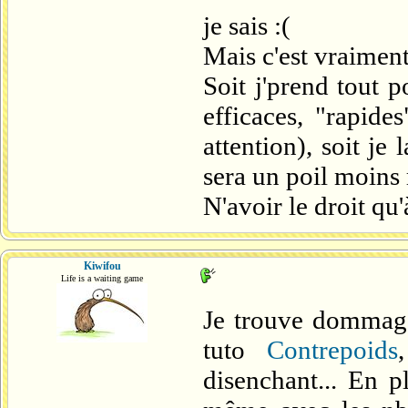
je sais :(
Mais c'est vraiment
Soit j'prend tout 
efficaces, "rapide
attention), soit je
sera un poil moins 
N'avoir le droit qu
Kiwifou
Life is a waiting game
Je trouve dommag
tuto
Contrepoids
disenchant... En p