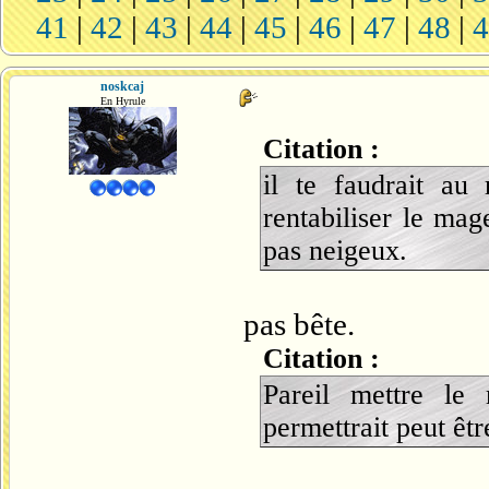
41
|
42
|
43
|
44
|
45
|
46
|
47
|
48
|
noskcaj
En Hyrule
Citation :
il te faudrait au
rentabiliser le mag
pas neigeux.
pas bête.
Citation :
Pareil mettre le
permettrait peut êtr