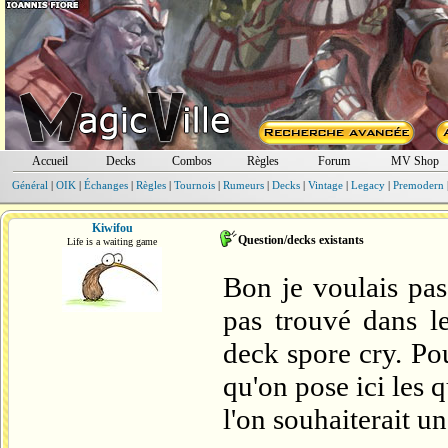
Accueil
Decks
Combos
Règles
Forum
MV Shop
Général
|
OIK
|
Échanges
|
Règles
|
Tournois
|
Rumeurs
|
Decks
|
Vintage
|
Legacy
|
Premodern
Kiwifou
Question/decks existants
Life is a waiting game
Bon je voulais pas
pas trouvé dans le
deck spore cry. Pou
qu'on pose ici les 
l'on souhaiterait un