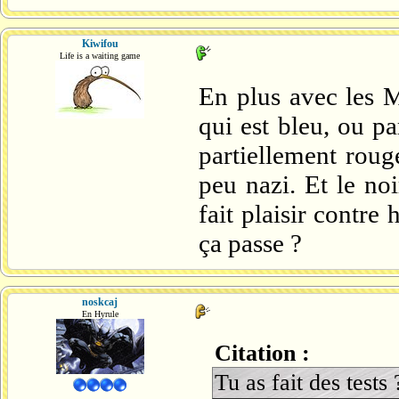
Kiwifou
Life is a waiting game
En plus avec les M
qui est bleu, ou pa
partiellement roug
peu nazi. Et le no
fait plaisir contr
ça passe ?
noskcaj
En Hyrule
Citation :
Tu as fait des tests 