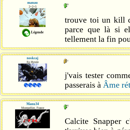
manau
2+2=5
trouve toi un kill
parce que là si el
Légende
tellement la fin po
noskcaj
En Hyrule
j'vais tester comme
passerais à
Âme rét
Manu34
Montpellier, France
Calcite Snapper 