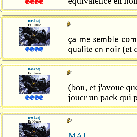
équivalence en noi
noskcaj
En Hyrule
ça me semble compl
qualité en noir (et 
noskcaj
En Hyrule
(bon, et j'avoue qu
jouer un pack qui p
noskcaj
En Hyrule
MAJ