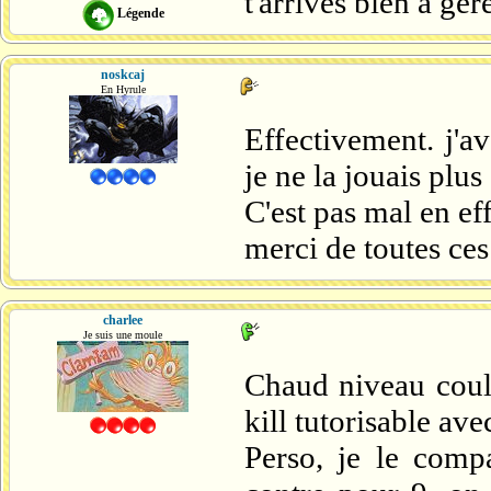
t'arrives bien à gér
Légende
noskcaj
En Hyrule
Effectivement. j'a
je ne la jouais plus 
C'est pas mal en eff
merci de toutes ces 
charlee
Je suis une moule
Chaud niveau coul
kill tutorisable av
Perso, je le comp