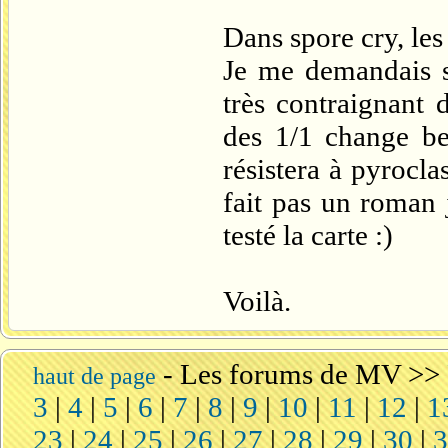
Dans spore cry, les
Je me demandais 
très contraignant 
des 1/1 change be
résistera à pyrocl
fait pas un roman 
testé la carte :)
Voilà.
-
Les forums de MV
>>
haut de page
3
|
4
|
5
|
6
|
7
|
8
|
9
|
10
|
11
|
12
|
1
23
|
24
|
25
|
26
|
27
|
28
|
29
|
30
|