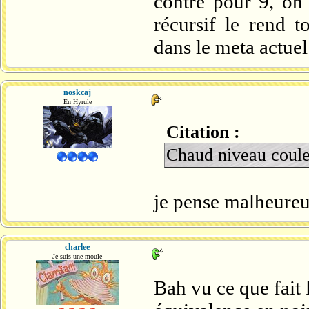
contre pour 9, on 
récursif le rend t
dans le meta actuel
noskcaj
En Hyrule
Citation :
Chaud niveau coul
je pense malheureu
charlee
Je suis une moule
Bah vu ce que fait 