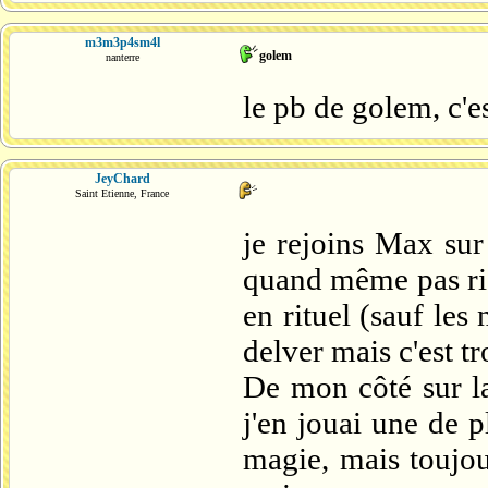
m3m3p4sm4l
golem
nanterre
le pb de golem, c'e
JeyChard
Saint Etienne, France
je rejoins Max sur 
quand même pas rien
en rituel (sauf les
delver mais c'est tr
De mon côté sur la
j'en jouai une de p
magie, mais toujour