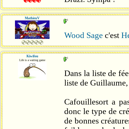
MathieuV
Wood Sage
c'est
He
Kiwifou
Life is a waiting game
Dans la liste de fée
liste de Guillaume,
Cafouillesort a pa
donc le type de cré
de bonnes créature