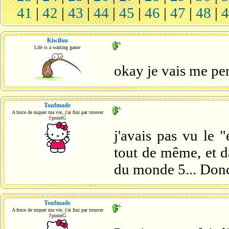
41
|
42
|
43
|
44
|
45
|
46
|
47
|
48
|
Kiwifou
Life is a waiting game
okay je vais me pen
Toufmade
A force de niquer ma vie, j'ai fini par trouver
l'pointG
j'avais pas vu le "
tout de même, et d
du monde 5... Donc 
Toufmade
A force de niquer ma vie, j'ai fini par trouver
l'pointG