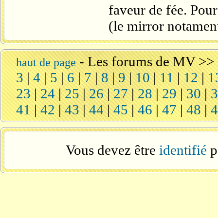
faveur de fée. Pour
(le mirror notamen
-
Les forums de MV
>>
haut de page
3
|
4
|
5
|
6
|
7
|
8
|
9
|
10
|
11
|
12
|
1
23
|
24
|
25
|
26
|
27
|
28
|
29
|
30
|
41
|
42
|
43
|
44
|
45
|
46
|
47
|
48
|
Vous devez être
identifié
p