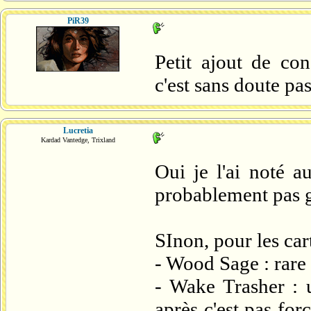
PiR39
Petit ajout de co
c'est sans doute pa
Lucretia
Kardad Vantedge, Trixland
Oui je l'ai noté a
probablement pas
SInon, pour les cart
- Wood Sage : rare 
- Wake Trasher :
après c'est pas fo