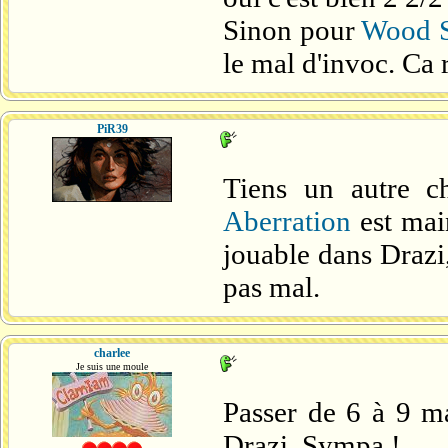
Sinon pour
Wood 
le mal d'invoc. Ca 
PiR39
Tiens un autre c
Aberration
est mai
jouable dans Drazi
pas mal.
charlee
Je suis une moule
Passer de 6 à 9 ma
Drazi. Sympa !