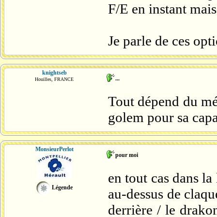
F/E en instant mais 
Je parle de ces op
knightseb
...
Houilles, FRANCE
Tout dépend du mét
golem pour sa capa
MonsieurPerlot
pour moi
en tout cas dans la
Légende
au-dessus de claqu
derrière / le drako