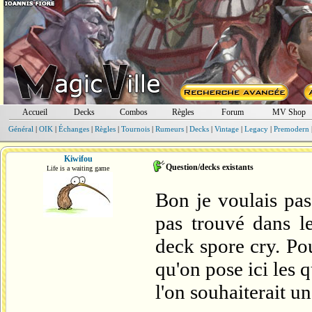
Accueil
Decks
Combos
Règles
Forum
MV Shop
Général
|
OIK
|
Échanges
|
Règles
|
Tournois
|
Rumeurs
|
Decks
|
Vintage
|
Legacy
|
Premodern
Kiwifou
Question/decks existants
Life is a waiting game
Bon je voulais pas
pas trouvé dans le
deck spore cry. Pou
qu'on pose ici les 
l'on souhaiterait un