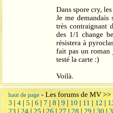
Dans spore cry, les
Je me demandais 
très contraignant 
des 1/1 change be
résistera à pyrocl
fait pas un roman 
testé la carte :)
Voilà.
-
Les forums de MV
>>
haut de page
3
|
4
|
5
|
6
|
7
|
8
|
9
|
10
|
11
|
12
|
1
23
|
24
|
25
|
26
|
27
|
28
|
29
|
30
|