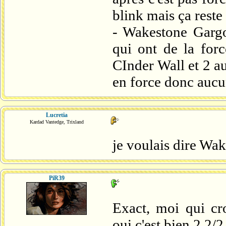
blink mais ça reste
- Wakestone Gargo
qui ont de la forc
CInder Wall et 2 au
en force donc aucu
Lucretia
Kardad Vantedge, Trixland
je voulais dire Wa
PiR39
Exact, moi qui c
oui c'est bien 2 2/