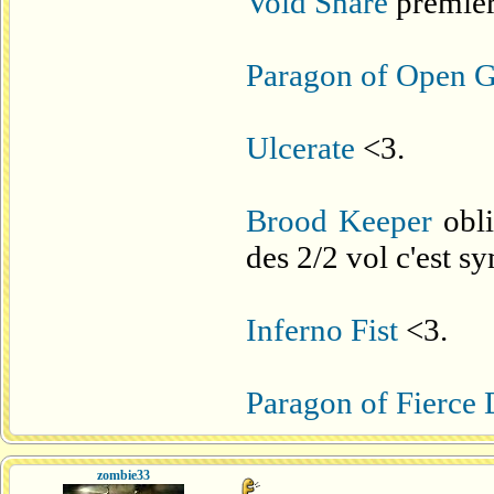
Void Snare
premier
Paragon of Open G
Ulcerate
<3.
Brood Keeper
obli
des 2/2 vol c'est s
Inferno Fist
<3.
Paragon of Fierce 
zombie33