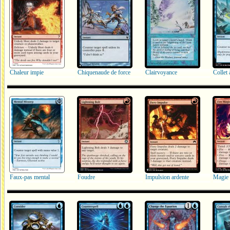
Chaleur impie
Chiquenaude de force
Clairvoyance
Collet 
Faux-pas mental
Foudre
Impulsion ardente
Magie 