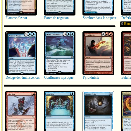
Flamme d'Anor
Force de négation
Sombrer dans la stupeur
Déferl
9
Ritue
Déluge de réminiscences
Confluence mystique
Pyrokinésie
Balafr