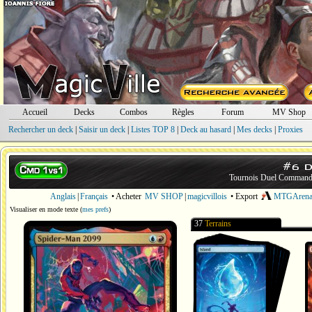
Accueil
Decks
Combos
Règles
Forum
MV Shop
Rechercher un deck
|
Saisir un deck
|
Listes TOP 8
|
Deck au hasard
|
Mes decks
|
Proxies
#6 
Tournois Duel Command
Anglais
|
Français
• Acheter
MV SHOP
|
magicvillois
• Export
MTGAren
Visualiser en mode texte
(
mes prefs
)
37
Terrains