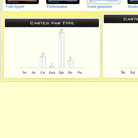
Folle épopée
Prédestination
Sonde gitaxienne
Itérati
Cart
Cartes par Type
39
13
9
2
Ter
Art
Ter
Art
Cré
Ench
Éph
Rit
Pla