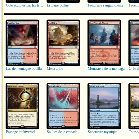
Côte sculptée par les tempêtes
Estuaire pollué
Fondrière sanguinolente
Forêt 
Lac de montagne bouillant
Mesa aride
Monastère de la montagne de Cori
Orée d
Passage multiversel
Saillies de la cascade
Sanctuaire mystique
Tour 