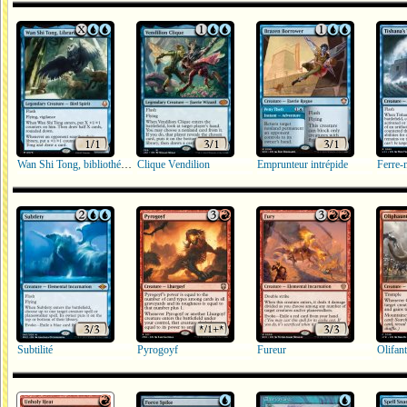
Wan Shi Tong, bibliothécaire
Clique Vendilion
Emprunteur intrépide
Ferre-
Subtilité
Pyrogoyf
Fureur
Olifant