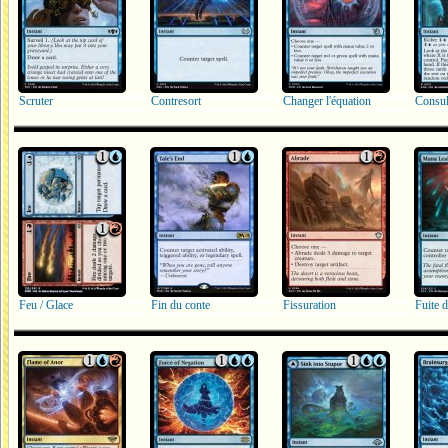
Scruter
Contresort
Changer l'équation
Feu / Glace
Fin du conte
Fissuration
Fuite 