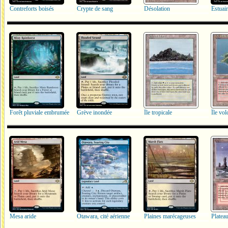
Contreforts boisés
Crypte de sang
Désolation
Estuair
Forêt pluviale embrumée
Grève inondée
Île tropicale
Île vol
Mesa aride
Otawara, cité aérienne
Plaines marécageuses
Platea