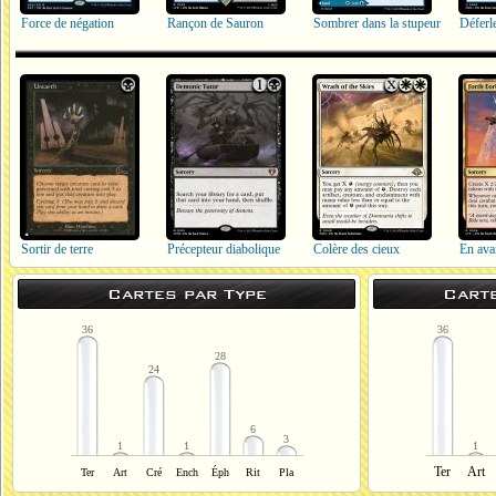
Force de négation
Rançon de Sauron
Sombrer dans la stupeur
Déferl
Sortir de terre
Précepteur diabolique
Colère des cieux
En avan
Cartes par Type
Cart
36
36
28
24
6
3
1
1
1
Ter
Art
Ter
Art
Cré
Ench
Éph
Rit
Pla