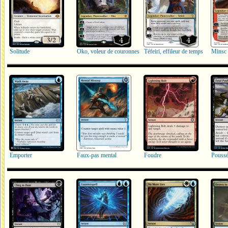
Solitude
Oko, voleur de couronnes
Téfeiri, effileur de temps
Emporter
Faux-pas mental
Foudre
Poussé