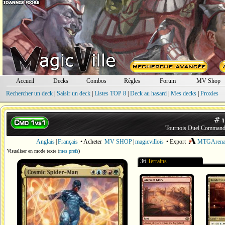
Accueil
Decks
Combos
Règles
Forum
MV Shop
Rechercher un deck
|
Saisir un deck
|
Listes TOP 8
|
Deck au hasard
|
Mes decks
|
Proxies
#
Tournois Duel Command
Anglais
|
Français
• Acheter
MV SHOP
|
magicvillois
• Export
MTGAren
Visualiser en mode texte
(
mes prefs
)
36
Terrains