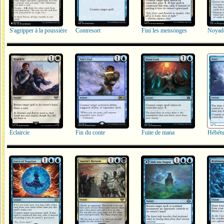
S'agripper à la poussière
Contresort
Fini les mensonges
Noyade
Éclaircie
Fin du conte
Fuite de mana
Hébét