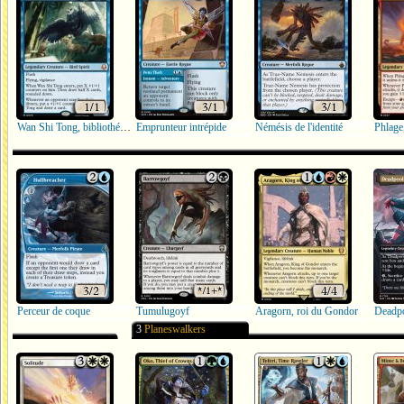
Wan Shi Tong, bibliothécaire
Emprunteur intrépide
Némésis de l'identité
Perceur de coque
Tumulugoyf
Aragorn, roi du Gondor
Deadpo
3
Planeswalkers