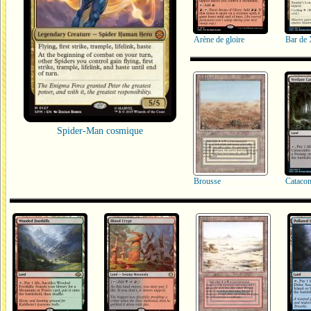
Arène de gloire
Bar de
Spider-Man cosmique
Brousse
Cataco