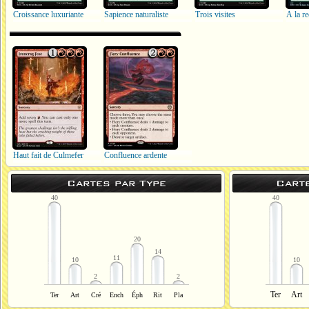
Croissance luxuriante
Sapience naturaliste
Trois visites
À la r
Haut fait de Culmefer
Confluence ardente
Cartes par Type
Cart
40
40
20
14
11
10
10
2
2
Ter
Art
Ter
Art
Cré
Ench
Éph
Rit
Pla