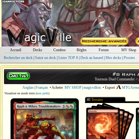
Accueil
Decks
Combos
Règles
Forum
MV Shop
Rechercher un deck
|
Saisir un deck
|
Listes TOP 8
|
Deck au hasard
|
Mes decks
|
Proxies
#8 Raph 
Tournois Duel Commander
>
Anglais
|
Français
• Acheter
MV SHOP
|
magicvillois
• Export
MTGAren
Visualiser en mode texte
(
mes prefs
)
40
Terrains