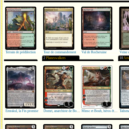
Terrain de prédilection
Tour de commandement
Val de Rocheruine
Veine d
2
Planeswalkers
10
Art
Emrakul, la Fin promise
Domri, anarchiste de Bolas
Minsc et Bouh, héros éternels
Talism