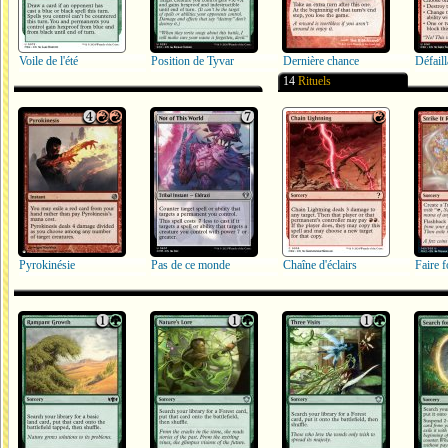
Voile de l'été
Position de Tyvar
Dernière chance
Défail
14
Rituels
Pyrokinésie
Pas de ce monde
Chaîne d'éclairs
Faire f