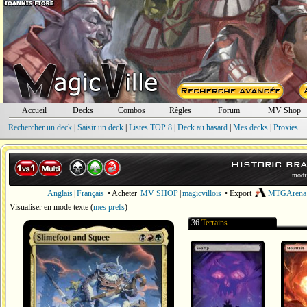
Accueil
Decks
Combos
Règles
Forum
MV Shop
Rechercher un deck
|
Saisir un deck
|
Listes TOP 8
|
Deck au hasard
|
Mes decks
|
Proxies
Historic br
modif
Anglais
|
Français
• Acheter
MV SHOP
|
magicvillois
• Export
MTGArena
Visualiser en mode texte
(
mes prefs
)
36
Terrains