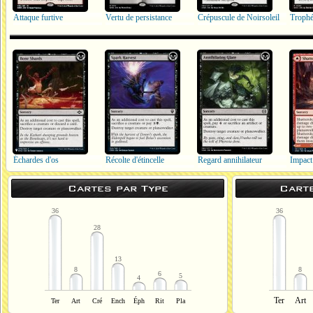
Attaque furtive
Vertu de persistance
Crépuscule de Noirsoleil
Trophé
Échardes d'os
Récolte d'étincelle
Regard annihilateur
Impact
Cartes par Type
Cart
36
36
28
13
8
8
6
5
4
Ter
Art
Ter
Art
Cré
Ench
Éph
Rit
Pla