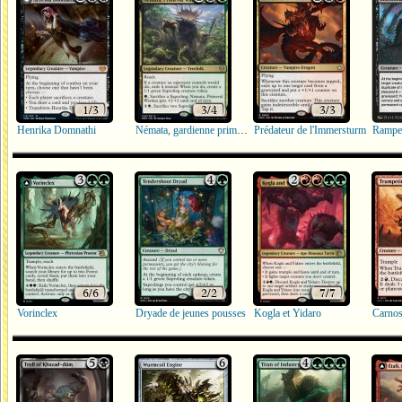
Henrika Domnathi
Némata, gardienne primitive
Prédateur de l'Immersturm
Rampeu
Vorinclex
Dryade de jeunes pousses
Kogla et Yidaro
Carnos