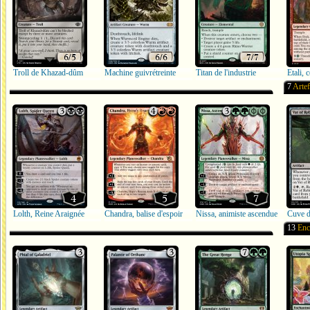
Troll de Khazad-dûm
Machine guivrétreinte
Titan de l'industrie
7
Artef
Lolth, Reine Araignée
Chandra, balise d'espoir
Nissa, animiste ascendue
Cuve d
13
Enc