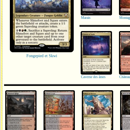
Marais
Montag
Fongepied et Skwi
Caverne des âmes
Château