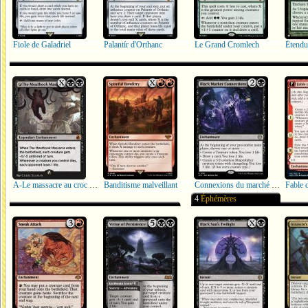
Fiole de Galadriel
Palantír d'Orthanc
Le Grand Cromlech
Étendue
A-Le massacre au croc de boucher
Banditisme malveillant
Connexions du marché noir
Fable 
4
Éphémères