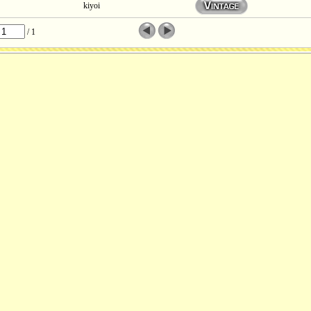
kiyoi
/ 1