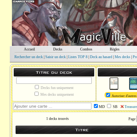
Accueil
Decks
Combos
Règles
Rechercher un deck
|
Saisir un deck
|
Listes TOP 8
|
Deck au hasard
|
Mes decks
|
Pr
Titre du deck
Decks fun uniquement
Mes decks uniquement
Autoriser d'autres
MD
SB
Treasure
1 decks trouvés
Page
Titre