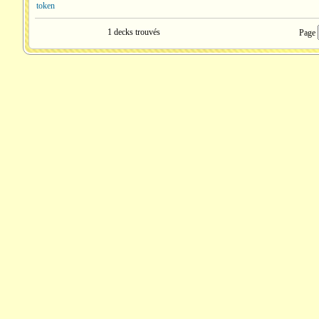
token
1 decks trouvés
Page