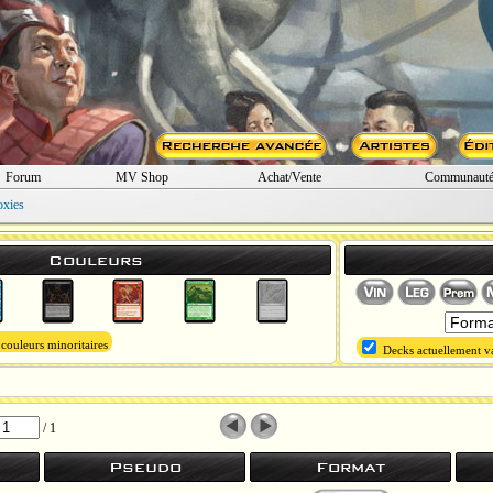
Forum
MV Shop
Achat/Vente
Communaut
oxies
Couleurs
 couleurs minoritaires
Decks actuellement va
/ 1
Pseudo
Format