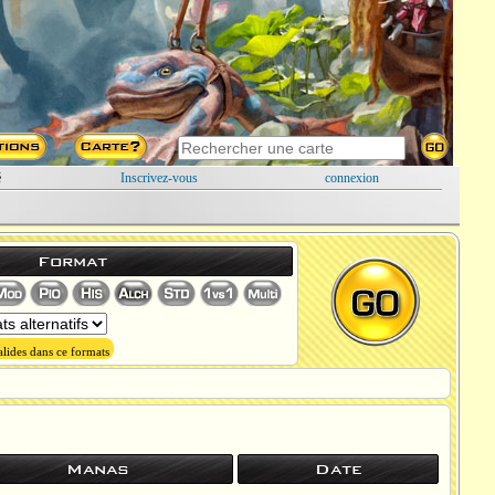
é
Inscrivez-vous
connexion
Format
lides dans ce formats
Manas
Date