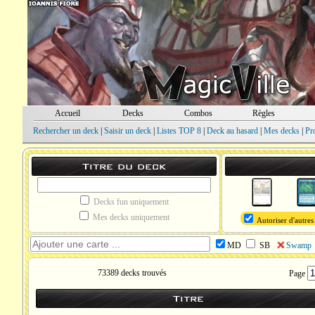
Accueil
Decks
Combos
Règles
Rechercher un deck
|
Saisir un deck
|
Listes TOP 8
|
Deck au hasard
|
Mes decks
|
Pr
Titre du deck
Decks fun uniquement
Mes decks uniquement
Autoriser d'autres
MD
SB
Swamp
73389 decks trouvés
Page
Titre