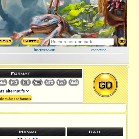
é
Inscrivez-vous
connexion
Format
lides dans ce formats
Manas
Date