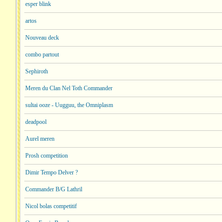
esper blink
artos
Nouveau deck
combo partout
Sephiroth
Meren du Clan Nel Toth Commander
sultai ooze - Uugguu, the Omniplasm
deadpool
Aurel meren
Prosh competition
Dimir Tempo Delver ?
Commander B/G Lathril
Nicol bolas competitif