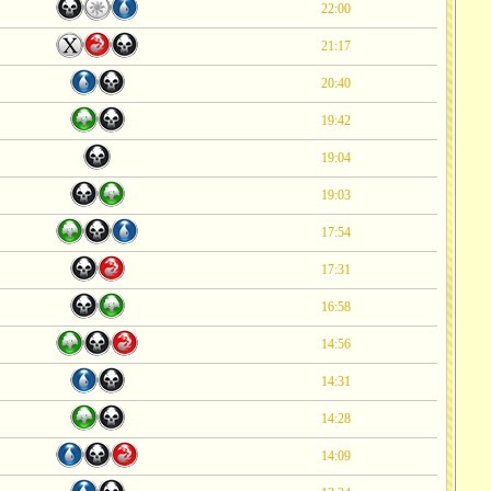
22:00
21:17
20:40
19:42
19:04
19:03
17:54
17:31
16:58
14:56
14:31
14:28
14:09