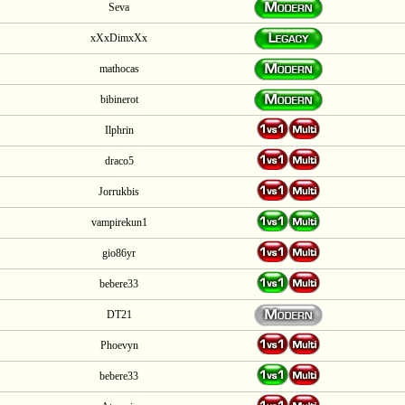
Seva
xXxDimxXx
mathocas
bibinerot
Ilphrin
draco5
Jorrukbis
vampirekun1
gio86yr
bebere33
DT21
Phoevyn
bebere33