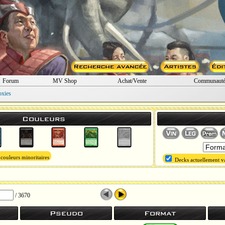
Forum
MV Shop
Achat/Vente
Communaut
oxies
Couleurs
 couleurs minoritaires
Decks actuellement va
/ 3670
Pseudo
Format