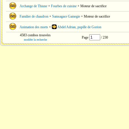
Archange de Thiune
+
Fourbes de cuisine
+ Moteur de sacrifice
Familier de chaudron
+
Samsagace Gamegie
+ Moteur de sacrifice
Animation des morts
+
Abdel Adrian, pupille de Gorion
4583 combos trouvées
Page
/ 230
modifer la recherche