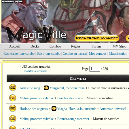
Accueil
Decks
Combos
Règles
Forum
MV Shop
Rechercher une combo
|
Saisir une combo
|
Combo au hasard
|
Mes combos
|
Classification
4583 combos trouvées
Page
/ 230
modifer la recherche
Combo
Artiste de sang
+
Yaugzebul, médecin thran
+ Créature avec la survivance (
Melira, proscrite sylvoke
+
Fourbes de cuisine
+ Moteur de sacrifice
Horloge des augures
+
Magda, Hors-la-loi intrépide
+
Automate universel
Melira, proscrite sylvoke
+
Bonnet-rouge meurtrier
+ Moteur de sacrifice