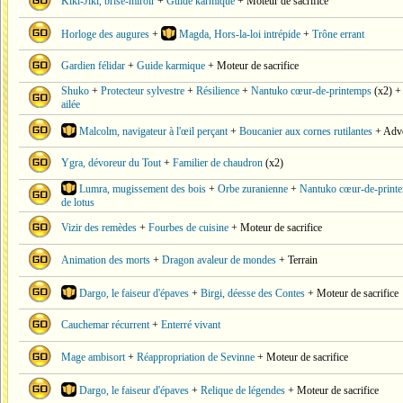
Kiki-Jiki, brise-miroir
+
Guide karmique
+ Moteur de sacrifice
Horloge des augures
+
Magda, Hors-la-loi intrépide
+
Trône errant
Gardien félidar
+
Guide karmique
+ Moteur de sacrifice
Shuko
+
Protecteur sylvestre
+
Résilience
+
Nantuko cœur-de-printemps
(x2) 
ailée
Malcolm, navigateur à l'œil perçant
+
Boucanier aux cornes rutilantes
+ Adve
Ygra, dévoreur du Tout
+
Familier de chaudron
(x2)
Lumra, mugissement des bois
+
Orbe zuranienne
+
Nantuko cœur-de-print
de lotus
Vizir des remèdes
+
Fourbes de cuisine
+ Moteur de sacrifice
Animation des morts
+
Dragon avaleur de mondes
+ Terrain
Dargo, le faiseur d'épaves
+
Birgi, déesse des Contes
+ Moteur de sacrifice
Cauchemar récurrent
+
Enterré vivant
Mage ambisort
+
Réappropriation de Sevinne
+ Moteur de sacrifice
Dargo, le faiseur d'épaves
+
Relique de légendes
+ Moteur de sacrifice