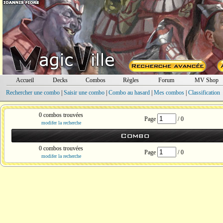
Accueil
Decks
Combos
Règles
Forum
MV Shop
Rechercher une combo
|
Saisir une combo
|
Combo au hasard
|
Mes combos
|
Classification
0 combos trouvées
Page
/ 0
modifer la recherche
Combo
0 combos trouvées
Page
/ 0
modifer la recherche