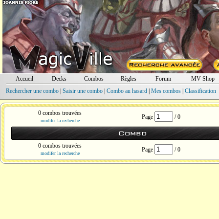
Accueil
Decks
Combos
Règles
Forum
MV Shop
Rechercher une combo
|
Saisir une combo
|
Combo au hasard
|
Mes combos
|
Classification
0 combos trouvées
Page
/ 0
modifer la recherche
Combo
0 combos trouvées
Page
/ 0
modifer la recherche