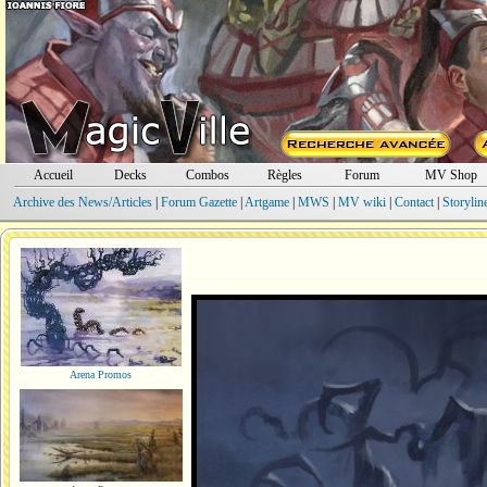
Accueil
Decks
Combos
Règles
Forum
MV Shop
Archive des News/Articles
|
Forum Gazette
|
Artgame
|
MWS
|
MV wiki
|
Contact
|
Storylin
Arena Promos