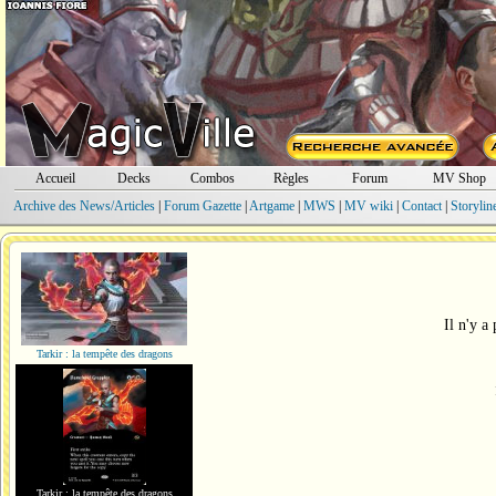
Accueil
Decks
Combos
Règles
Forum
MV Shop
Archive des News/Articles
|
Forum Gazette
|
Artgame
|
MWS
|
MV wiki
|
Contact
|
Storylin
Il n'y a
Tarkir : la tempête des dragons
Tarkir : la tempête des dragons