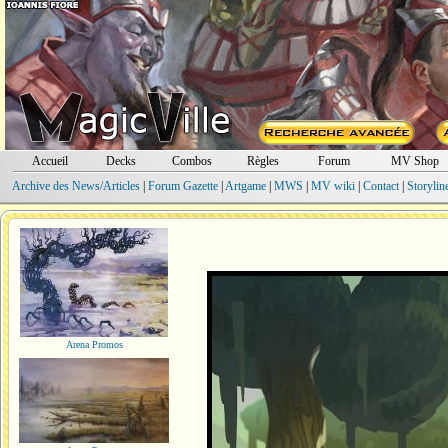
Accueil
Decks
Combos
Règles
Forum
MV Shop
Archive des News/Articles
|
Forum Gazette
|
Artgame
|
MWS
|
MV wiki
|
Contact
|
Storylin
Arena Promos