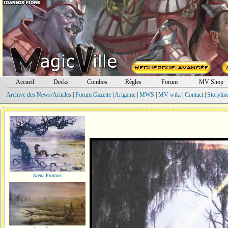
Accueil
Decks
Combos
Règles
Forum
MV Shop
Archive des News/Articles
|
Forum Gazette
|
Artgame
|
MWS
|
MV wiki
|
Contact
|
Storylin
Arena Promos