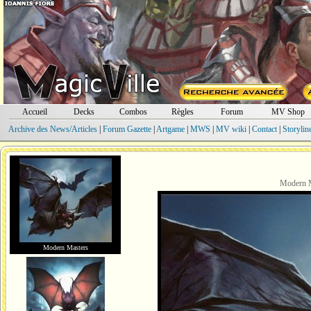
Accueil
Decks
Combos
Règles
Forum
MV Shop
Archive des News/Articles
|
Forum Gazette
|
Artgame
|
MWS
|
MV wiki
|
Contact
|
Storylin
Modern M
Modern Masters