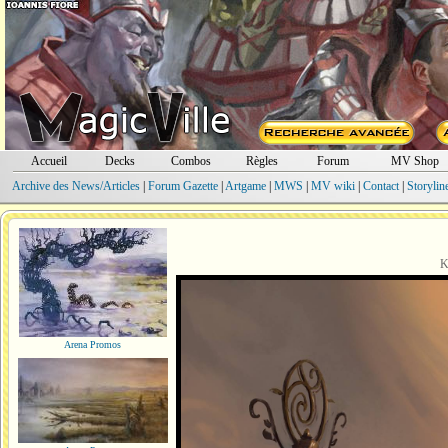
Accueil
Decks
Combos
Règles
Forum
MV Shop
Archive des News/Articles
|
Forum Gazette
|
Artgame
|
MWS
|
MV wiki
|
Contact
|
Storylin
K
Arena Promos