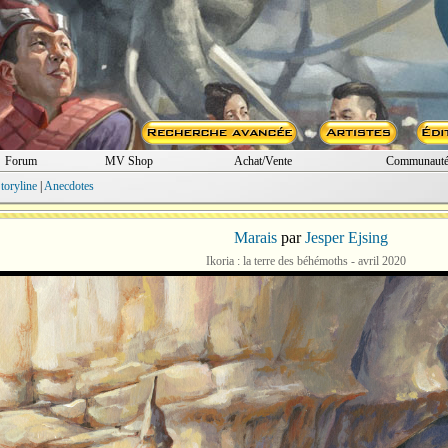
Forum
MV Shop
Achat/Vente
Communaut
toryline
|
Anecdotes
Marais
par
Jesper Ejsing
Ikoria : la terre des béhémoths - avril 2020