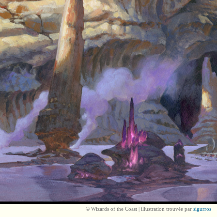
© Wizards of the Coast | illustration trouvée par
sigurros