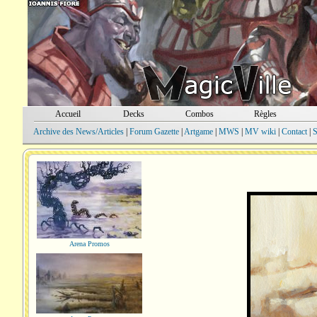
Accueil
Decks
Combos
Règles
Archive des News/Articles
|
Forum Gazette
|
Artgame
|
MWS
|
MV wiki
|
Contact
|
S
Arena Promos