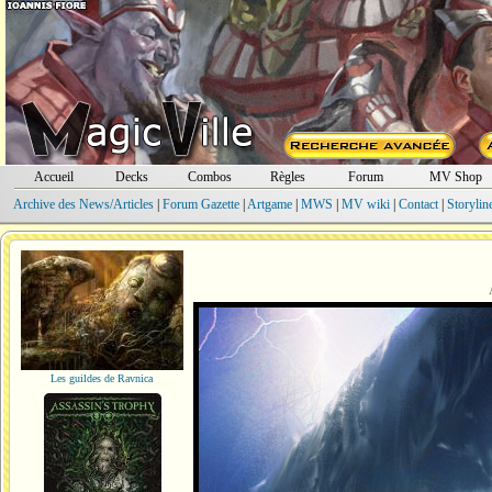
Accueil
Decks
Combos
Règles
Forum
MV Shop
Archive des News/Articles
|
Forum Gazette
|
Artgame
|
MWS
|
MV wiki
|
Contact
|
Storylin
Les guildes de Ravnica