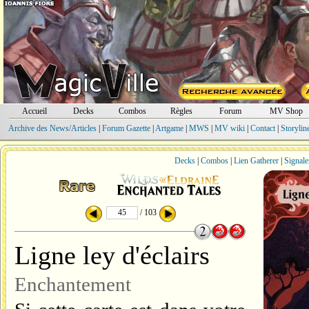
Accueil
Decks
Combos
Règles
Forum
MV Shop
Archive des News/Articles
|
Forum Gazette
|
Artgame
|
MWS
|
MV wiki
|
Contact
|
Storylin
Decks
|
Combos
|
Lien Gatherer
|
Signale
/ 103
Ligne ley d'éclairs
Enchantement