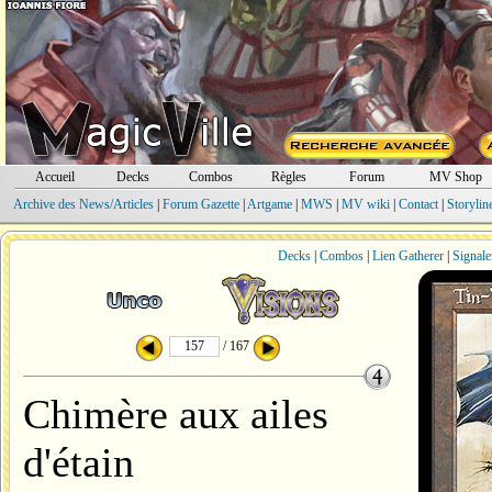
Accueil
Decks
Combos
Règles
Forum
MV Shop
Archive des News/Articles
|
Forum Gazette
|
Artgame
|
MWS
|
MV wiki
|
Contact
|
Storylin
Decks
|
Combos
|
Lien Gatherer
|
Signale
/ 167
Chimère aux ailes
d'étain