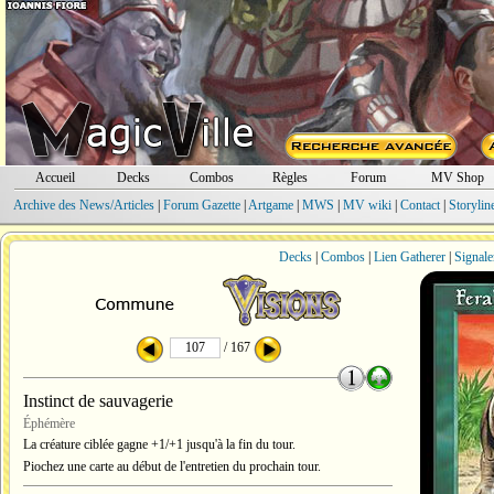
Accueil
Decks
Combos
Règles
Forum
MV Shop
Archive des News/Articles
|
Forum Gazette
|
Artgame
|
MWS
|
MV wiki
|
Contact
|
Storylin
Decks
|
Combos
|
Lien Gatherer
|
Signale
/ 167
Instinct de sauvagerie
Éphémère
La créature ciblée gagne +1/+1 jusqu'à la fin du tour.
Piochez une carte au début de l'entretien du prochain tour.