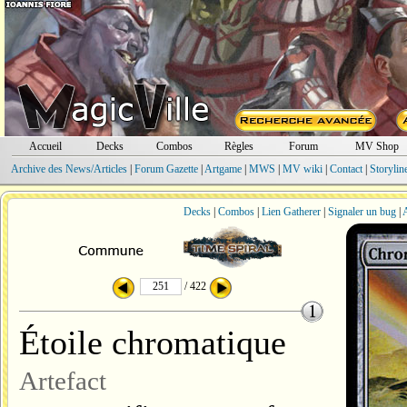
Accueil
Decks
Combos
Règles
Forum
MV Shop
Archive des News/Articles
|
Forum Gazette
|
Artgame
|
MWS
|
MV wiki
|
Contact
|
Storylin
Decks
|
Combos
|
Lien Gatherer
|
Signaler un bug
|
A
/ 422
Étoile chromatique
Artefact