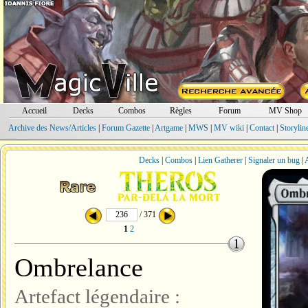
Accueil
Decks
Combos
Règles
Forum
MV Shop
Archive des News/Articles
|
Forum Gazette
|
Artgame
|
MWS
|
MV wiki
|
Contact
|
Storylin
Decks
|
Combos
|
Lien Gatherer
|
Signaler un bug
|
A
/ 371
1
2
Ombrelance
Artefact légendaire :