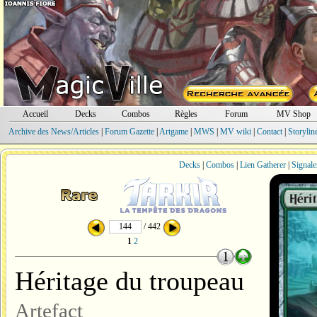
Accueil
Decks
Combos
Règles
Forum
MV Shop
Archive des News/Articles
|
Forum Gazette
|
Artgame
|
MWS
|
MV wiki
|
Contact
|
Storylin
Decks
|
Combos
|
Lien Gatherer
|
Signale
/ 442
1
2
Héritage du troupeau
Artefact