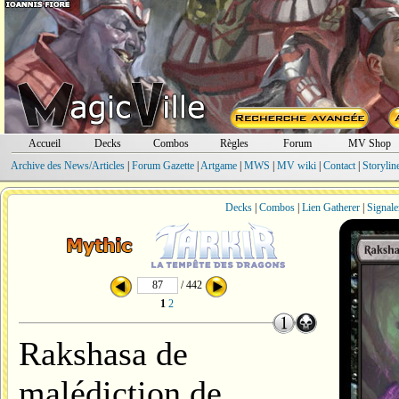
Accueil
Decks
Combos
Règles
Forum
MV Shop
Archive des News/Articles
|
Forum Gazette
|
Artgame
|
MWS
|
MV wiki
|
Contact
|
Storylin
Decks
|
Combos
|
Lien Gatherer
|
Signale
/ 442
1
2
Rakshasa de
malédiction de