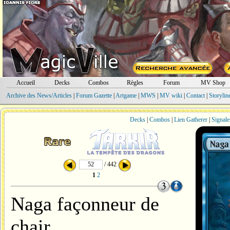
Accueil
Decks
Combos
Règles
Forum
MV Shop
Archive des News/Articles
|
Forum Gazette
|
Artgame
|
MWS
|
MV wiki
|
Contact
|
Storylin
Decks
|
Combos
|
Lien Gatherer
|
Signale
/ 442
1
2
Naga façonneur de
chair