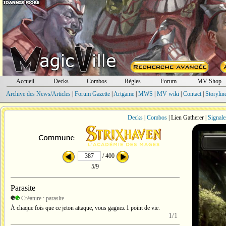
Accueil
Decks
Combos
Règles
Forum
MV Shop
Archive des News/Articles
|
Forum Gazette
|
Artgame
|
MWS
|
MV wiki
|
Contact
|
Storylin
Decks
|
Combos
| Lien Gatherer |
Signale
/ 400
5/9
Parasite
Créature : parasite
À chaque fois que ce jeton attaque, vous gagnez 1 point de vie.
1/1