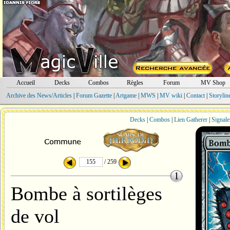
Accueil
Decks
Combos
Règles
Forum
MV Shop
Archive des News/Articles
|
Forum Gazette
|
Artgame
|
MWS
|
MV wiki
|
Contact
|
Storylin
Decks
|
Combos
|
Lien Gatherer
|
Signale
/ 259
Bombe à sortilèges
de vol