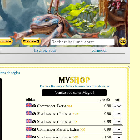
é
Inscrivez-vous
connexion
ions de règles
Boîtes - Boosters - Decks - Accessoires - Lots de cartes
Vendez vos cartes Magic !
édition
prix
(€)
qté
Commander: Ikoria
0.90
NM
Shadows over Innistrad
0.90
GD
Shadows over Innistrad
0.99
EX
Commander Masters: Extras
0.99
NM
Shadows over Innistrad
1.50
NM