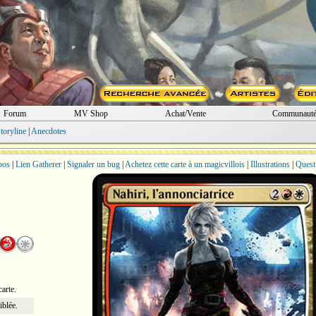
Forum
MV Shop
Achat/Vente
Communaut
toryline
|
Anecdotes
bos
|
Lien Gatherer
|
Signaler un bug
|
Achetez cette carte à un magicvillois
|
Illustrations
|
Quest
arte.
iblée.