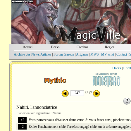
Accueil
Decks
Combos
Règles
Archive des News/Articles
|
Forum Gazette
|
Artgame
|
MWS
|
MV wiki
|
Contact
|
S
Decks
|
Com
/ 317
Nahiri, l'annonciatrice
Planeswalker légendaire : Nahiri
+2
Vous pouvez vous défausser d'une carte. Si vous faites ainsi, piochez une c
-2
Exilez l'enchantement ciblé, l'artefact engagé ciblé, ou la créature engagée c