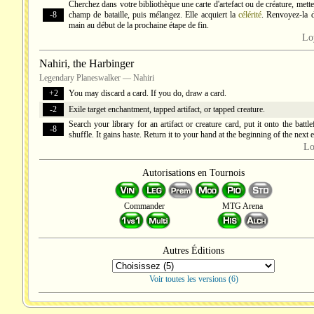
Cherchez dans votre bibliothèque une carte d'artefact ou de créature, mettez
-8
champ de bataille, puis mélangez. Elle acquiert la
célérité
. Renvoyez-la 
main au début de la prochaine étape de fin.
Lo
Nahiri, the Harbinger
Legendary Planeswalker — Nahiri
+2
You may discard a card. If you do, draw a card.
-2
Exile target enchantment, tapped artifact, or tapped creature.
Search your library for an artifact or creature card, put it onto the battle
-8
shuffle. It gains haste. Return it to your hand at the beginning of the next 
Lo
Autorisations en Tournois
Commander
MTG Arena
Autres Éditions
Voir toutes les versions (6)