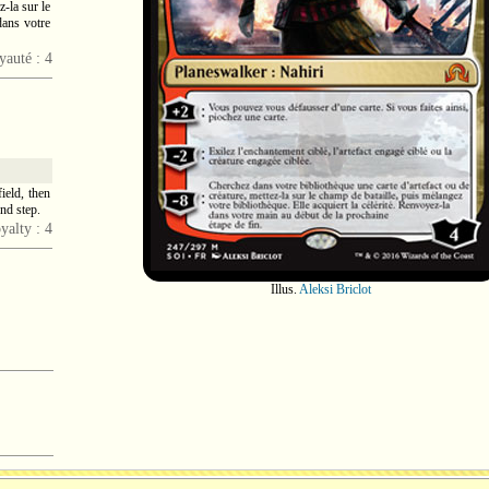
-la sur le
dans votre
yauté : 4
field, then
end step.
yalty : 4
Illus.
Aleksi Briclot