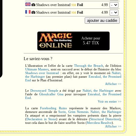
Shadows over Innistrad
Foil
4.99
NM
Shadows over Innistrad
Foil
4.99
NM
Acheter pour
5.47 TIX
Le saviez-vous ?
L'illustration et l'effet de la carte
Through the Breach
, de l'édition
Ultimate Masters
, sont en raccord avec le début de l'histoire du bloc
Shadows over Innistrad
: en effet, on y voit le moment où
Nahiri,
the Harbinger
(au premier plan) fait passer
Emrakul, the Promised
End
sur le Plan d'Innistrad.
Afficher >>
Le
Drownyard Temple
a été érigé par
Nahiri, the Harbinger
avec
l'aide de
Ghoulcaller Gisa
pour invoquer
Emrakul, the Promised
End
.
Voir en entier >>
La carte
Foreboding Ruins
représente le manoir des Markov,
demeure ancestrale de
Sorin, Grim Nemesis
.
Nahiri, the Harbinger
l'a attaqué et a emprisonné les vampires présents dans la pierre
(
Declaration in Stone
) avant de le détruire (
Structural Distortion
),
tout cela dans le but de faire souffrir Sorin (
Merciless Resolve
).
Afficher >>