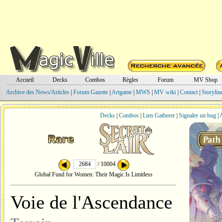
Accueil
Decks
Combos
Règles
Forum
MV Shop
Archive des News/Articles
|
Forum Gazette
|
Artgame
|
MWS
|
MV wiki
|
Contact
|
Storylin
Decks
|
Combos
|
Lien Gatherer
|
Signaler un bug
|
A
/ 10004
Global Fund for Women: Their Magic Is Limitless
Voie de l'Ascendance