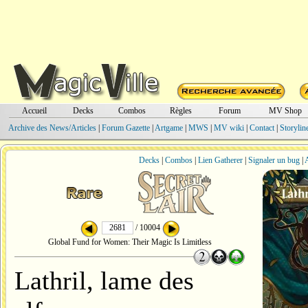
Accueil
Decks
Combos
Règles
Forum
MV Shop
Archive des News/Articles
|
Forum Gazette
|
Artgame
|
MWS
|
MV wiki
|
Contact
|
Storylin
Decks
|
Combos
|
Lien Gatherer
|
Signaler un bug
|
A
/ 10004
Global Fund for Women: Their Magic Is Limitless
Lathril, lame des