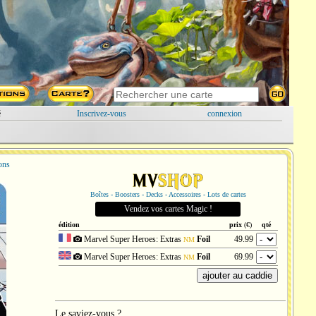
é
Inscrivez-vous
connexion
ions
Boîtes - Boosters - Decks - Accessoires - Lots de cartes
Vendez vos cartes Magic !
édition
prix
(€)
qté
Marvel Super Heroes: Extras
Foil
49.99
NM
Marvel Super Heroes: Extras
Foil
69.99
NM
Le saviez-vous ?