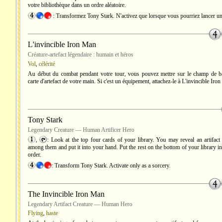
votre bibliothèque dans un ordre aléatoire.
: Transformez Tony Stark. N'activez que lorsque vous pourriez lancer un 
L'invincible Iron Man
Créature-artefact légendaire : humain et héros
Vol
,
célérité
Au début du combat pendant votre tour, vous pouvez mettre sur le champ de ba
carte d'artefact de votre main. Si c'est un équipement, attachez-le à L'invincible Iro
Tony Stark
Legendary Creature — Human Artificer Hero
,
: Look at the top four cards of your library. You may reveal an artifact
among them and put it into your hand. Put the rest on the bottom of your library 
order.
: Transform Tony Stark. Activate only as a sorcery.
The Invincible Iron Man
Legendary Artifact Creature — Human Hero
Flying
,
haste