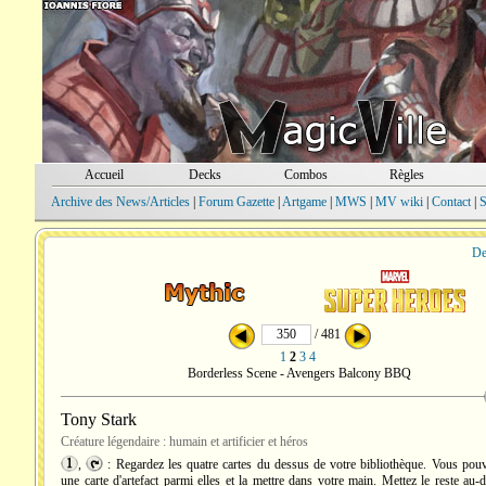
Accueil
Decks
Combos
Règles
Archive des News/Articles
|
Forum Gazette
|
Artgame
|
MWS
|
MV wiki
|
Contact
|
S
De
/ 481
1
2
3
4
Borderless Scene - Avengers Balcony BBQ
Tony Stark
Créature légendaire : humain et artificier et héros
,
: Regardez les quatre cartes du dessus de votre bibliothèque. Vous pouv
une carte d'artefact parmi elles et la mettre dans votre main. Mettez le reste au