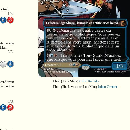
rituel.
1/3
taille une
n Man.
5/5
Illus. (Tony Stark)
Chris Bachalo
 card from
in a random
Illus. (The Invincible Iron Man)
Johan Grenier
1/3