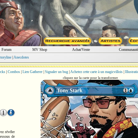
Forum
MV Shop
Achat/Vente
Communaut
toryline
|
Anecdotes
cks
|
Combos
|
Lien Gatherer
|
Signaler un bug
|
Achetez cette carte à un magicvillois
|
Illustrat
cliquez sur la carte pour la transformer
ez révéler
-dessous de