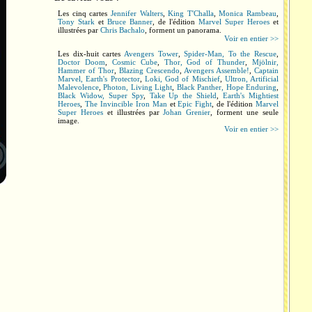
Les cinq cartes
Jennifer Walters
,
King T'Challa
,
Monica Rambeau
,
Tony Stark
et
Bruce Banner
, de l'édition
Marvel Super Heroes
et
illustrées par
Chris Bachalo
, forment un panorama.
Voir en entier >>
Les dix-huit cartes
Avengers Tower
,
Spider-Man, To the Rescue
,
Doctor Doom
,
Cosmic Cube
,
Thor, God of Thunder
,
Mjölnir,
Hammer of Thor
,
Blazing Crescendo
,
Avengers Assemble!
,
Captain
Marvel, Earth's Protector
,
Loki, God of Mischief
,
Ultron, Artificial
Malevolence
,
Photon, Living Light
,
Black Panther, Hope Enduring
,
Black Widow, Super Spy
,
Take Up the Shield
,
Earth's Mightiest
Heroes
,
The Invincible Iron Man
et
Epic Fight
, de l'édition
Marvel
Super Heroes
et illustrées par
Johan Grenier
, forment une seule
image.
Voir en entier >>