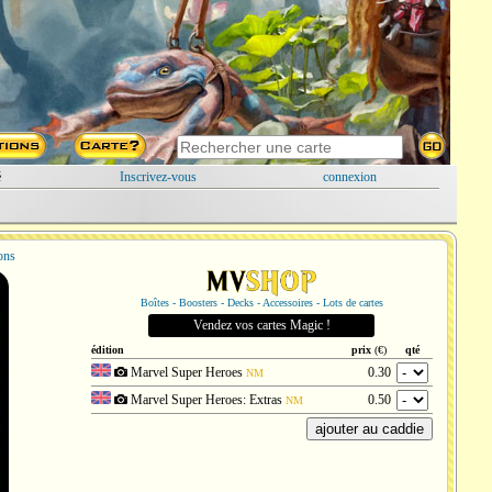
é
Inscrivez-vous
connexion
ions
Boîtes - Boosters - Decks - Accessoires - Lots de cartes
Vendez vos cartes Magic !
édition
prix
(€)
qté
Marvel Super Heroes
0.30
NM
Marvel Super Heroes: Extras
0.50
NM