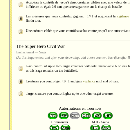
Acquérez le contrôle de jusqu'à deux créatures ciblées avec une valeur de m
inférieure ou égale à 6 tant que cette saga reste sur le champ de bataille.
Les créatures que vous contrôlez gagnent +1/+1 et acquièrent la
vigilance
fin du tour.
Une créature ciblée que vous contrôlez se bat contre jusqu'à une autre créatur
The Super Hero Civil War
Enchantment — Saga
(As this Saga enters and after your draw step, add a lore counter. Sacrifice after II
Gain control of up to two target creatures with total mana value 6 or less f
as this Saga remains on the battlefield.
Creatures you control get +1/+1 and gain
vigilance
until end of turn.
Target creature you control fights up to one other target creature.
Autorisations en Tournois
Commander
MTG Arena