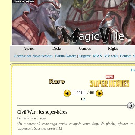
Accueil
Decks
Combos
Règles
Archive des News/Articles
|
Forum Gazette
|
Artgame
|
MWS
|
MV wiki
|
Contact
|
S
De
/ 481
1
2
Civil War : les super-héros
Enchantement : saga
(Au moment où cette saga arrive et après votre étape de pioche, ajoutez u
"sapience". Sacrifiez après III.)