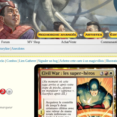
Forum
MV Shop
Achat/Vente
Communaut
toryline
|
Anecdotes
cks
|
Combos
|
Lien Gatherer
|
Signaler un bug
|
Achetez cette carte à un magicvillois
|
Illustrat
n marqueur