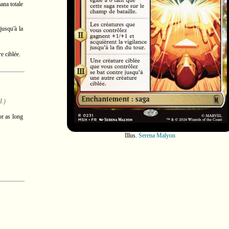
ana totale
jusqu'à la
e ciblée.
I.)
or as long
Illus.
Serena Malyon