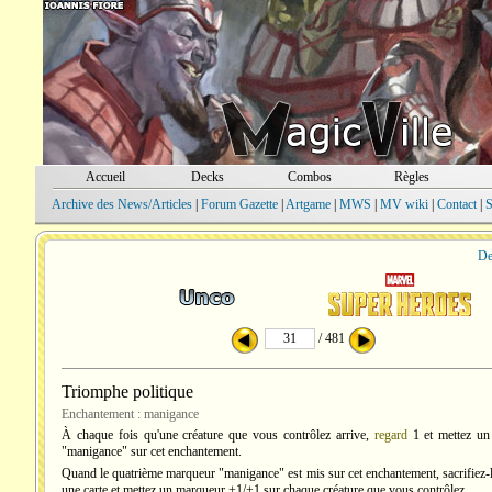
Accueil
Decks
Combos
Règles
Archive des News/Articles
|
Forum Gazette
|
Artgame
|
MWS
|
MV wiki
|
Contact
|
S
De
/ 481
Triomphe politique
Enchantement : manigance
À chaque fois qu'une créature que vous contrôlez arrive,
regard
1
et mettez un
"manigance" sur cet enchantement.
Quand le quatrième marqueur "manigance" est mis sur cet enchantement, sacrifiez-l
une carte et mettez un marqueur +1/+1 sur chaque créature que vous contrôlez.