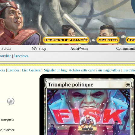
Forum
MV Shop
Achat/Vente
Communaut
toryline
|
Anecdotes
cks
|
Combos
|
Lien Gatherer
|
Signaler un bug
|
Achetez cette carte à un magicvillois
|
Illustrat
 marqueur
e, piochez