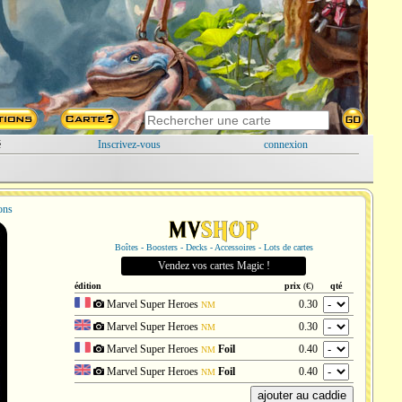
é
Inscrivez-vous
connexion
ions
Boîtes - Boosters - Decks - Accessoires - Lots de cartes
Vendez vos cartes Magic !
édition
prix
(€)
qté
Marvel Super Heroes
0.30
NM
Marvel Super Heroes
0.30
NM
Marvel Super Heroes
Foil
0.40
NM
Marvel Super Heroes
Foil
0.40
NM