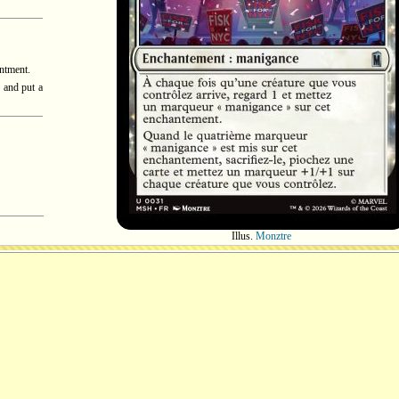
antment.
, and put a
Illus.
Monztre