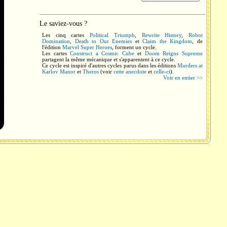
Le saviez-vous ?
Les cinq cartes
Political Triumph
,
Rewrite History
,
Robot
Domination
,
Death to Our Enemies
et
Claim the Kingdom
, de
l'édition
Marvel Super Heroes
, forment un cycle.
Les cartes
Construct a Cosmic Cube
et
Doom Reigns Supreme
partagent la même mécanique et s'apparentent à ce cycle.
Ce cycle est inspiré d'autres cycles parus dans les éditions
Murders at
Karlov Manor
et
Theros
(voir
cette anecdote
et
celle-ci
).
Voir en entier >>