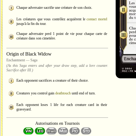
Chaque adversaire sacrifie une créature de son choix.
Les créatures que vous contrôlez acquièrent le
contact mortel
jusqu'à la fin du tour.
Chaque adversaire perd 1 point de vie pour chaque carte de
créature dans son cimetière.
Origin of Black Widow
Enchantment — Saga
(As this Saga enters and after your draw step, add a lore counter.
Sacrifice after III.)
Each opponent sacrifices a creature of their choice.
Creatures you control gain
deathtouch
until end of turn.
Each opponent loses 1 life for each creature card in their
graveyard.
Autorisations en Tournois