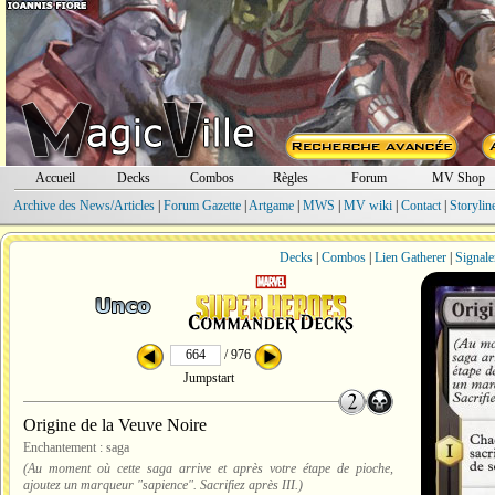
Accueil
Decks
Combos
Règles
Forum
MV Shop
Archive des News/Articles
|
Forum Gazette
|
Artgame
|
MWS
|
MV wiki
|
Contact
|
Storylin
Decks
|
Combos
|
Lien Gatherer
|
Signale
/ 976
Jumpstart
Origine de la Veuve Noire
Enchantement : saga
(Au moment où cette saga arrive et après votre étape de pioche,
ajoutez un marqueur "sapience". Sacrifiez après III.)