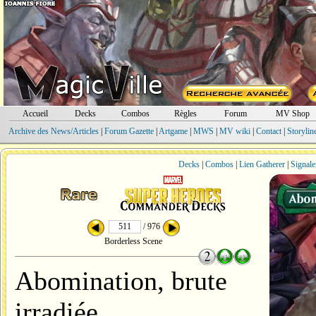
Accueil
Decks
Combos
Règles
Forum
MV Shop
Archive des News/Articles
|
Forum Gazette
|
Artgame
|
MWS
|
MV wiki
|
Contact
|
Storylin
Decks
|
Combos
|
Lien Gatherer
|
Signale
/ 976
Borderless Scene
Abomination, brute
irradiée