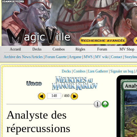
Accueil
Decks
Combos
Règles
Forum
MV Shop
Archive des News/Articles
|
Forum Gazette
|
Artgame
|
MWS
|
MV wiki
|
Contact
|
Storylin
Decks
|
Combos
|
Lien Gatherer
|
Signaler un bug
|
A
/ 460
Analyste des
répercussions