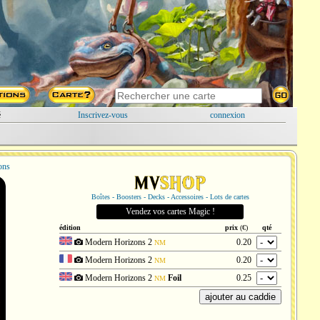
é
Inscrivez-vous
connexion
ions
Boîtes - Boosters - Decks - Accessoires - Lots de cartes
Vendez vos cartes Magic !
édition
prix
(€)
qté
Modern Horizons 2
0.20
NM
Modern Horizons 2
0.20
NM
Modern Horizons 2
Foil
0.25
NM