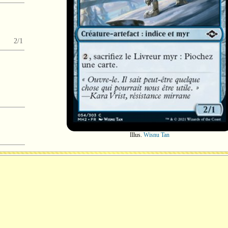
2/1
Illus.
Wisnu Tan