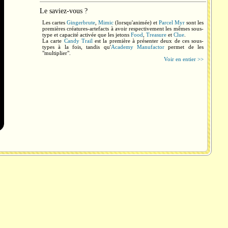
Le saviez-vous ?
Les cartes
Gingerbrute
,
Mimic
(lorsqu'animée) et
Parcel Myr
sont les
premières créatures-artefacts à avoir respectivement les mêmes sous-
type et capacité activée que les jetons
Food
,
Treasure
et
Clue
.
La carte
Candy Trail
est la première à présenter deux de ces sous-
types à la fois, tandis qu'
Academy Manufactor
permet de les
"multiplier".
Voir en entier >>