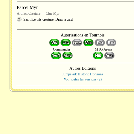
Parcel Myr
Artifact Creature — Clue Myr
, Sacrifice this creature: Draw a card.
Autorisations en Tournois
Commander
MTG Arena
Autres Éditions
Jumpstart: Historic Horizons
Voir toutes les versions (2)