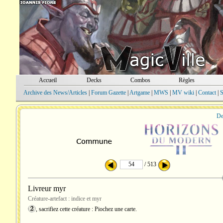
Accueil
Decks
Combos
Règles
Archive des News/Articles
|
Forum Gazette
|
Artgame
|
MWS
|
MV wiki
|
Contact
|
S
De
/ 513
Livreur myr
Créature-artefact : indice et myr
, sacrifiez cette créature : Piochez une carte.