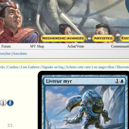
Forum
MV Shop
Achat/Vente
Communaut
toryline
|
Anecdotes
cks
|
Combos
|
Lien Gatherer
|
Signaler un bug
|
Achetez cette carte à un magicvillois
|
Illustrat
2/1