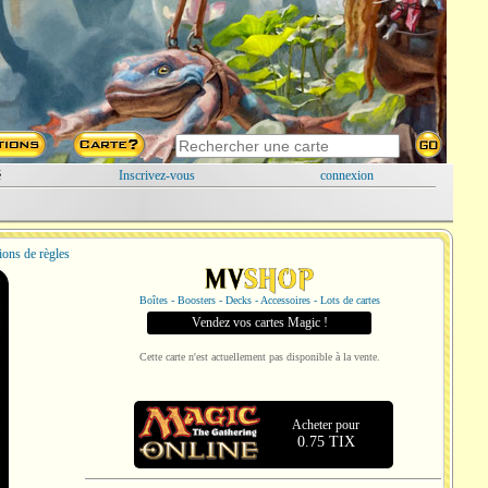
é
Inscrivez-vous
connexion
ions de règles
Boîtes - Boosters - Decks - Accessoires - Lots de cartes
Vendez vos cartes Magic !
Cette carte n'est actuellement pas disponible à la vente.
Acheter pour
0.75 TIX