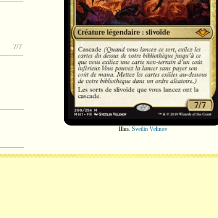
7/7
Illus.
Svetlin Velinov