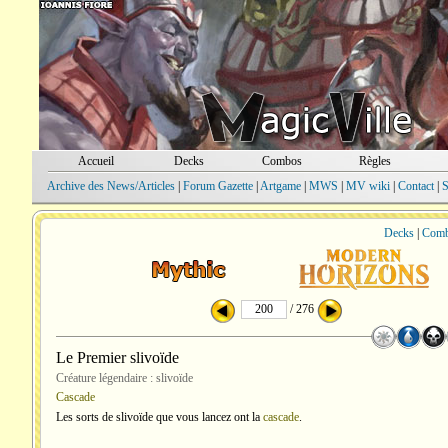
Accueil
Decks
Combos
Règles
Archive des News/Articles
|
Forum Gazette
|
Artgame
|
MWS
|
MV wiki
|
Contact
|
S
Decks
|
Com
/ 276
Le Premier slivoïde
Créature légendaire : slivoïde
Cascade
Les sorts de slivoïde que vous lancez ont la
cascade
.