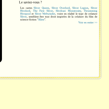
Le saviez-vous ?
Les cartes
Sliver Queen
,
Sliver Overlord
,
Sliver Legion
,
Sliver
Hivelord
,
The First Sliver
,
Slivdrazi Monstrosity
,
Thrumming
Hivepool
et
Sliver Weftwinder
, voire en réalité le type de créature
Sliver
, semblent être tout droit inspirées de la créature du film de
science-fiction "
Alien
".
Voir en entier >>