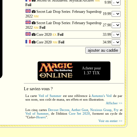
Secrets of Strixhaven: Mystical Archive
NM
9.99
Foil
Secret Lair Drop Series: February Superdrop
19.99
2022
NM
Secret Lair Drop Series: February Superdrop
27.90
2022
Foil
NM
Core 2020
Foil
33.99
EX
Core 2020
Foil
34.99
NM
Acheter pour
1.37 TIX
Le saviez-vous ?
La carte
Veil of Summer
est une référence à
Autumn's Veil
de par
son nom, son coût de mana, ses effets et son illustration.
Afficher >>
Les cinq cartes
Devout Decree
,
Aether Gust
,
Noxious Grasp
,
Fry
et
Veil of Summer
, de l'édition
Core Set 2020
, forment un cycle de
"Color-
Hosers
"
.
Voir en entier >>