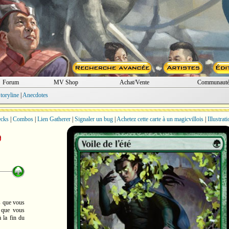
Forum
MV Shop
Achat/Vente
Communaut
toryline
|
Anecdotes
cks
|
Combos
|
Lien Gatherer
|
Signaler un bug
|
Achetez cette carte à un magicvillois
|
Illustrat
ts que vous
s que vous
à la fin du