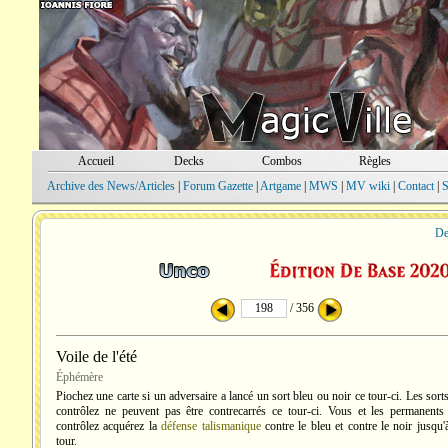
Accueil
Decks
Combos
Règles
Archive des News/Articles
|
Forum Gazette
|
Artgame
|
MWS
|
MV wiki
|
Contact
|
S
De
/ 356
Voile de l'été
Éphémère
Piochez une carte si un adversaire a lancé un sort bleu ou noir ce tour-ci. Les sor
contrôlez ne peuvent pas être contrecarrés ce tour-ci. Vous et les permanent
contrôlez acquérez la
défense talismanique
contre le bleu et contre le noir jusqu'
tour.