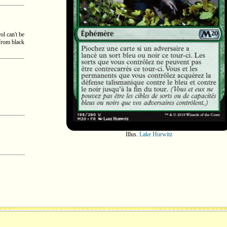
ol can't be
from black
Illus.
Lake Hurwitz