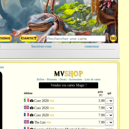
é
Inscrivez-vous
connexion
ions
Boîtes - Boosters - Decks - Accessoires - Lots de cartes
Vendez vos cartes Magic !
prix
édition
qté
(€)
Core 2020
5.99
NM
Core 2020
7.99
NM
Core 2020
7.99
NM
The List
7.99
NM