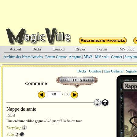
Accueil
Decks
Combos
Règles
Forum
MV Shop
Archive des News/Articles
|
Forum Gazette
|
Artgame
|
MWS
|
MV wiki
|
Contact
|
Storylin
Decks
|
Combos
|
Lien Gatherer
|
Signale
/ 180
Nappe de sanie
Rituel
Une créature ciblée gagne -3/-3 jusqu'à la fin du tour.
Recyclage
Folie