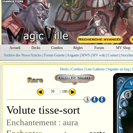
Accueil
Decks
Combos
Règles
Forum
MV Shop
Archive des News/Articles
|
Forum Gazette
|
Artgame
|
MWS
|
MV wiki
|
Contact
|
Storylin
Decks
|
Combos
|
Lien Gatherer
|
Signaler un bug
|
A
/ 180
Volute tisse-sort
Enchantement : aura