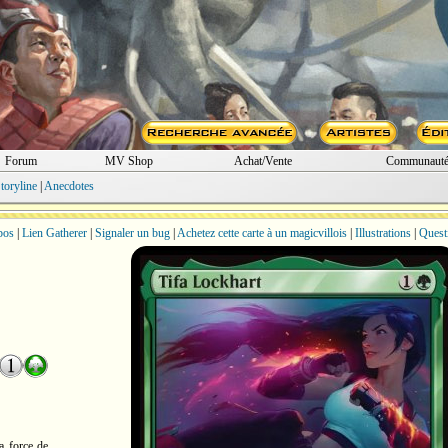
Forum
MV Shop
Achat/Vente
Communaut
toryline
|
Anecdotes
bos
|
Lien Gatherer
|
Signaler un bug
|
Achetez cette carte à un magicvillois
|
Illustrations
|
Quest
a force de