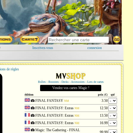
é
Inscrivez-vous
connexion
ions de règles
Boîtes - Boosters - Decks - Accessoires - Lots de cartes
Vendez vos cartes Magic !
édition
prix
(€)
qté
FINAL FANTASY
3.50
NM
FINAL FANTASY: Extras
12.50
NM
FINAL FANTASY: Extras
13.50
NM
FINAL FANTASY: Extras
16.99
NM
Magic: The Gathering - FINAL
99.99