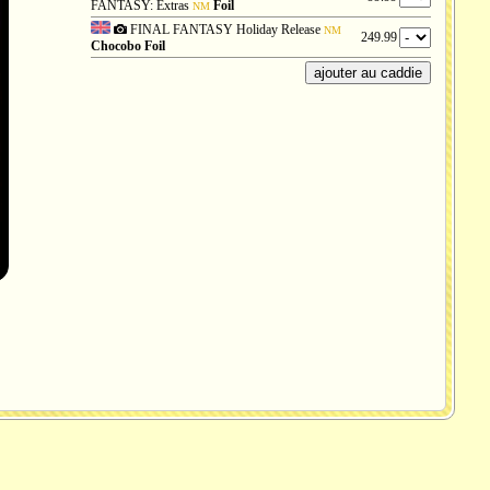
FANTASY: Extras
Foil
NM
FINAL FANTASY Holiday Release
NM
249.99
Chocobo Foil