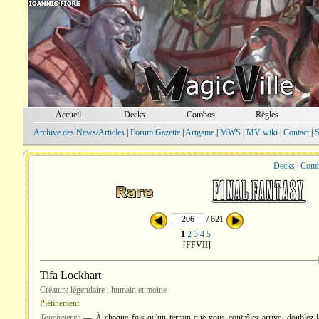
Accueil
Decks
Combos
Règles
Archive des News/Articles
|
Forum Gazette
|
Artgame
|
MWS
|
MV wiki
|
Contact
|
S
Decks
|
Com
/ 621
1
2
3
4
5
[FFVII]
Tifa Lockhart
Créature légendaire : humain et moine
Piétinement
Toucheterre
— À chaque fois qu'un terrain que vous contrôlez arrive, doublez l