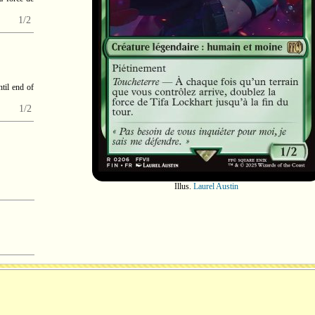
1/2
til end of
1/2
Illus.
Laurel Austin