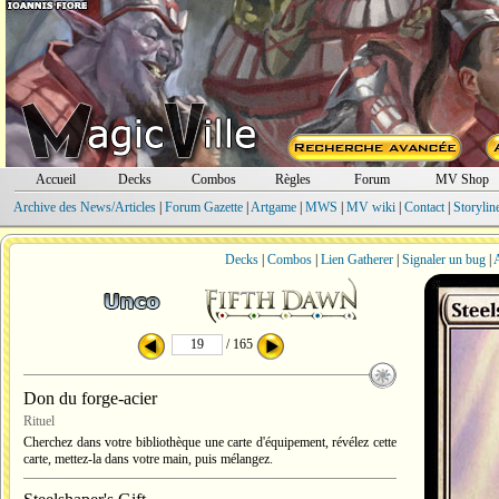
Accueil
Decks
Combos
Règles
Forum
MV Shop
Archive des News/Articles
|
Forum Gazette
|
Artgame
|
MWS
|
MV wiki
|
Contact
|
Storylin
Decks
|
Combos
|
Lien Gatherer
|
Signaler un bug
|
A
/ 165
Don du forge-acier
Rituel
Cherchez dans votre bibliothèque une carte d'équipement, révélez cette
carte, mettez-la dans votre main, puis mélangez.