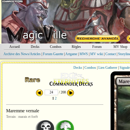
Accueil
Decks
Combos
Règles
Forum
MV Shop
Archive des News/Articles
|
Forum Gazette
|
Artgame
|
MWS
|
MV wiki
|
Contact
|
Storylin
Decks
|
Combos
|
Lien Gatherer
|
Signale
/ 208
1
2
Maremme vernale
Terrain : marais et forêt