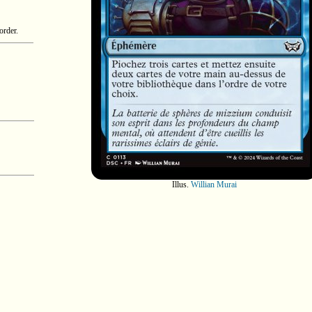
order.
Illus.
Willian Murai