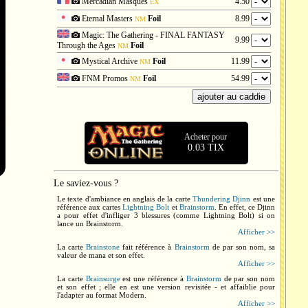
Mercadian Masques
4.50
EX
Eternal Masters
Foil
8.99
NM
Magic: The Gathering - FINAL FANTASY
9.99
Through the Ages
Foil
NM
Mystical Archive
Foil
11.99
NM
FNM Promos
Foil
54.99
NM
Acheter pour
0.03 TIX
Le saviez-vous ?
Le texte d'ambiance en anglais de la carte
Thundering Djinn
est une
référence aux cartes
Lightning Bolt
et
Brainstorm
. En effet, ce Djinn
a pour effet d'infliger 3 blessures (comme Lightning Bolt) si on
lance un Brainstorm.
Afficher >>
La carte
Brainstone
fait référence à
Brainstorm
de par son nom, sa
valeur de mana et son effet.
Afficher >>
La carte
Brainsurge
est une référence à
Brainstorm
de par son nom
et son effet ; elle en est une version revisitée - et affaiblie pour
l'adapter au format Modern.
Afficher >>