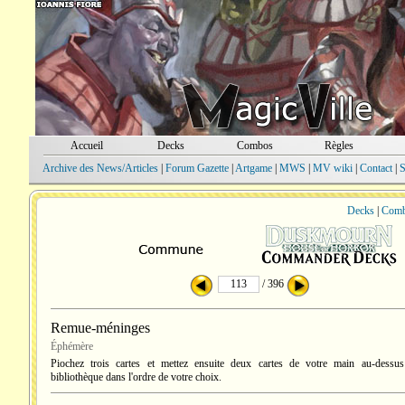
Accueil
Decks
Combos
Règles
Archive des News/Articles
|
Forum Gazette
|
Artgame
|
MWS
|
MV wiki
|
Contact
|
S
Decks
|
Com
/ 396
Remue-méninges
Éphémère
Piochez trois cartes et mettez ensuite deux cartes de votre main au-dessu
bibliothèque dans l'ordre de votre choix.