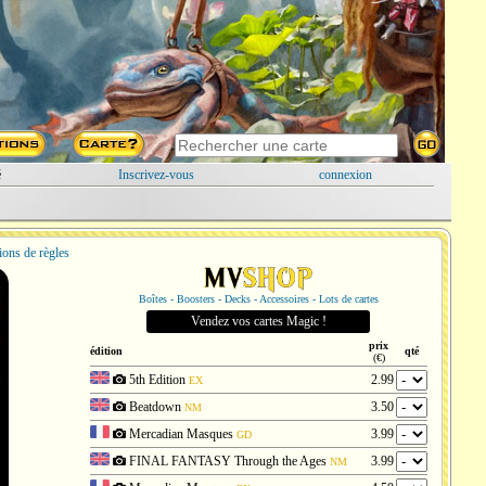
é
Inscrivez-vous
connexion
ions de règles
Boîtes - Boosters - Decks - Accessoires - Lots de cartes
Vendez vos cartes Magic !
prix
édition
qté
(€)
5th Edition
2.99
EX
Beatdown
3.50
NM
Mercadian Masques
3.99
GD
FINAL FANTASY Through the Ages
3.99
NM