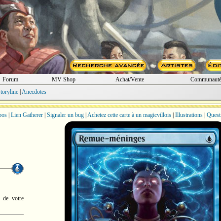
Forum
MV Shop
Achat/Vente
Communaut
toryline
|
Anecdotes
bos
|
Lien Gatherer
|
Signaler un bug
|
Achetez cette carte à un magicvillois
|
Illustrations
|
Quest
s de votre