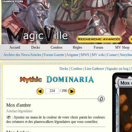
Accueil
Decks
Combos
Règles
Forum
MV Shop
Archive des News/Articles
|
Forum Gazette
|
Artgame
|
MWS
|
MV wiki
|
Contact
|
Storylin
Decks
|
Combos
|
Lien Gatherer
|
Signaler un bug
|
A
/ 296
Mox d'ambre
Artefact légendaire
: Ajoutez un mana de la couleur de votre choix parmi les couleurs
des créatures et des planeswalkers légendaires que vous contrôlez.